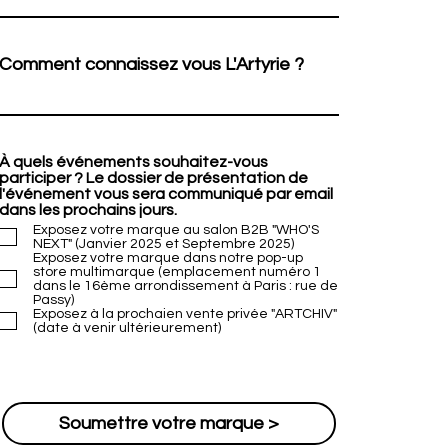
Comment connaissez vous L'Artyrie ?
À quels événements souhaitez-vous
participer ? Le dossier de présentation de
l'événement vous sera communiqué par email
dans les prochains jours.
Exposez votre marque au salon B2B "WHO'S
NEXT" (Janvier 2025 et Septembre 2025)
Exposez votre marque dans notre pop-up
store multimarque (emplacement numéro 1
dans le 16ème arrondissement à Paris : rue de
Passy)
Exposez à la prochaien vente privée "ARTCHIV"
(date à venir ultérieurement)
Soumettre votre marque >