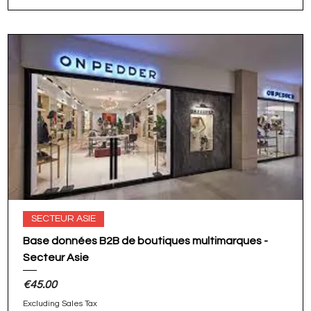
SECTEUR ASIE
Base données B2B de boutiques multimarques -
Secteur Asie
Price
€45.00
Excluding Sales Tax