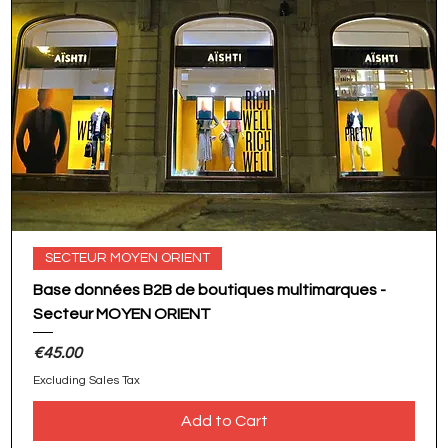
SECTEUR MOYEN ORIENT
Base données B2B de boutiques multimarques -
Secteur MOYEN ORIENT
Price
€45.00
Excluding Sales Tax
Add to Cart