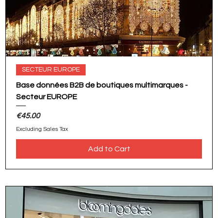
SECTEUR EUROPE
Base données B2B de boutiques multimarques -
Secteur EUROPE
Price
€45.00
Excluding Sales Tax
Add to Cart