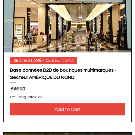
SECTEUR AMÉRIQUE DU NORD
Base données B2B de boutiques multimarques -
Secteur AMÉRIQUE DU NORD
Price
€45.00
Excluding Sales Tax
Add to Cart