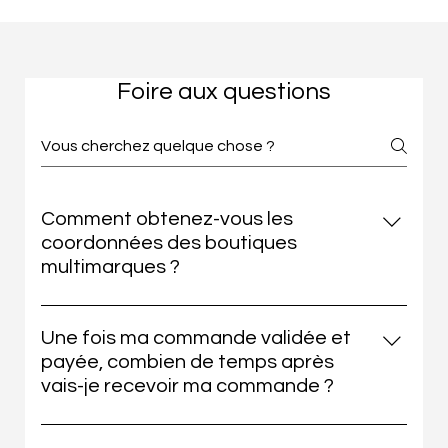
Foire aux questions
Comment obtenez-vous les
coordonnées des boutiques
multimarques ?
Les recherches se font de différentes manières :
sur les sites internet des magasins, sur Instagram,
Une fois ma commande validée et
les responsables sur Linkedin, prospection
payée, combien de temps après
physique dans la boutique etc. Il s'agit de
vais-je recevoir ma commande ?
recherches de données qui se font manuellement
Une fois que votre commande a été validée et
par une partie de notre équipe qui vérifie