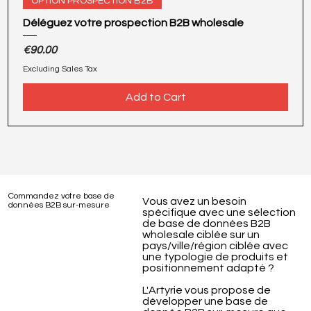
OPTION PROSPECTION B2B
Déléguez votre prospection B2B wholesale
Price
€90.00
Excluding Sales Tax
Add to Cart
Commandez votre base de
Vous avez un besoin
données B2B sur-mesure
spécifique avec une sélection
de base de données B2B
wholesale ciblée sur un
pays/ville/région ciblée avec
une typologie de produits et
positionnement adapté ?
L'Artyrie vous propose de
développer une base de