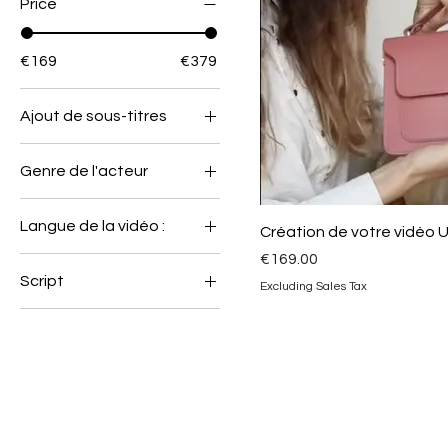
Price
€169
€379
Ajout de sous-titres
Non
Genre de l'acteur
Oui
Femme
Langue de la vidéo :
Création de votre vidéo 
Homme
Price
€169.00
Allemand
Script
Excluding Sales Tax
Anglais
Nous réalisons le script
Chinois
pour vous
Espagnol
Vous nous soumettez
Français
le script