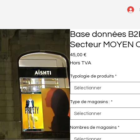
Base données B2B
Secteur MOYEN 
Prix
45,00 €
Hors TVA
Typologie de produits
*
Sélectionner
Type de magasins :
*
Sélectionner
Nombres de magasins
*
Sélectionner