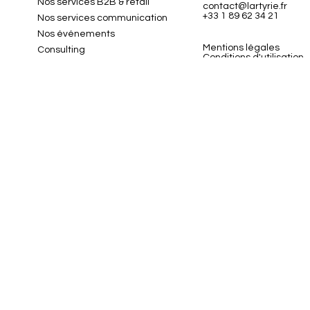
Nos services B2B & retail
contact@lartyrie.fr
+33 1 89 62 34 21
Nos services communication
Nos événements
Mentions légales
Consulting
Conditions d'utilisation
Nos clients
Exposez votre marque
Contact