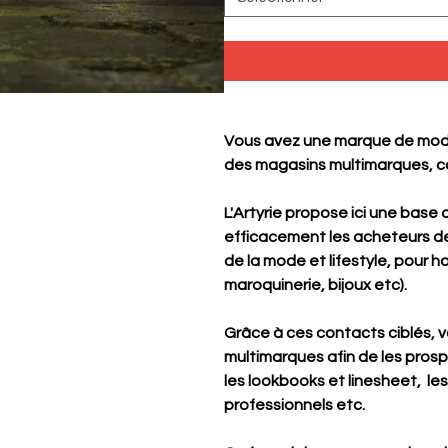
Vous avez une marque de mode 
des magasins multimarques, c
L'Artyrie propose ici une bas
efficacement les acheteurs d
de la mode et lifestyle, pour
maroquinerie, bijoux etc).
Grâce à ces contacts ciblés, 
multimarques afin de les pro
les lookbooks et linesheet, le
professionnels etc.