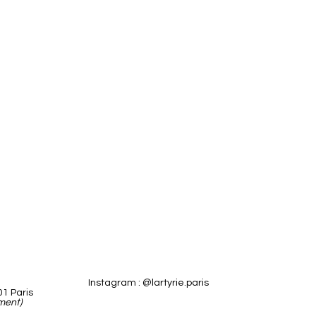
Instagram : @lartyrie.paris
01 Paris
ment)